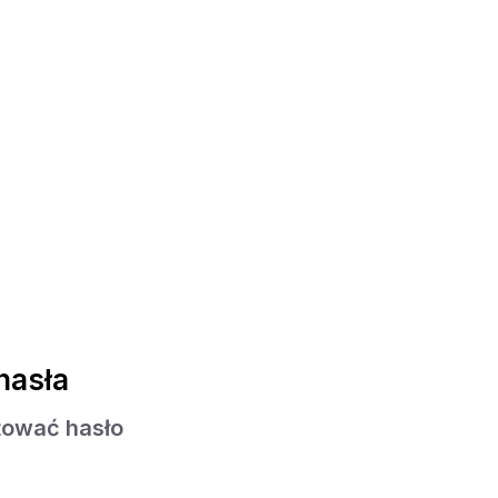
hasła
tować hasło